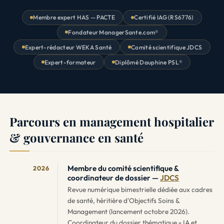
Membre expert HAS — PACTE
Certifié IAG (RS6776)
Fondateur ManagerSante.com®
Expert-rédacteur WEKA Santé
Comité scientifique JDCS
Expert-formateur
Diplômé Dauphine PSL®
Parcours en management hospitalier
& gouvernance en santé
Membre du comité scientifique &
2026
coordinateur de dossier —
JDCS
Revue numérique bimestrielle dédiée aux cadres
de santé, héritière d'
Objectifs Soins &
Management
(lancement octobre 2026).
Coordinateur du dossier thématique « IA et