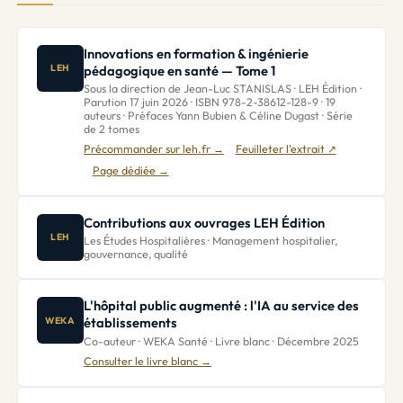
Innovations en formation & ingénierie
pédagogique en santé — Tome 1
LEH
Sous la direction de Jean-Luc STANISLAS · LEH Édition ·
Parution 17 juin 2026 · ISBN 978-2-38612-128-9 · 19
auteurs · Préfaces Yann Bubien & Céline Dugast · Série
de 2 tomes
Précommander sur leh.fr →
Feuilleter l'extrait ↗
Page dédiée →
Contributions aux ouvrages LEH Édition
LEH
Les Études Hospitalières · Management hospitalier,
gouvernance, qualité
L'hôpital public augmenté : l'IA au service des
établissements
WEKA
Co-auteur · WEKA Santé · Livre blanc · Décembre 2025
Consulter le livre blanc →