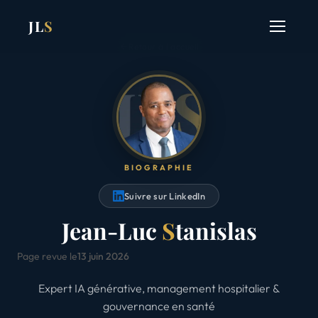
JL
S
Retour à l'accueil
BIOGRAPHIE
Suivre sur LinkedIn
Jean-Luc
S
tanislas
Page revue le
13 juin 2026
Expert IA générative, management hospitalier &
gouvernance en santé