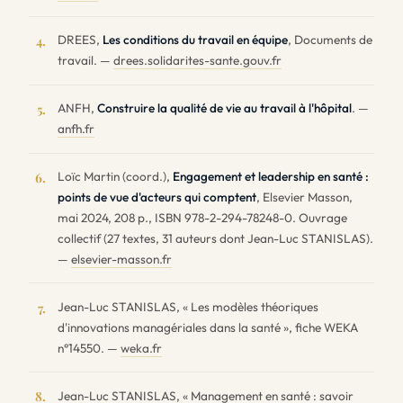
DREES,
Les conditions du travail en équipe
, Documents de
4.
travail. —
drees.solidarites-sante.gouv.fr
ANFH,
Construire la qualité de vie au travail à l'hôpital
. —
5.
anfh.fr
Loïc Martin (coord.),
Engagement et leadership en santé :
6.
points de vue d'acteurs qui comptent
, Elsevier Masson,
mai 2024, 208 p., ISBN 978-2-294-78248-0. Ouvrage
collectif (27 textes, 31 auteurs dont Jean-Luc STANISLAS).
—
elsevier-masson.fr
Jean-Luc STANISLAS, « Les modèles théoriques
7.
d'innovations managériales dans la santé », fiche WEKA
n°14550. —
weka.fr
Jean-Luc STANISLAS, « Management en santé : savoir
8.