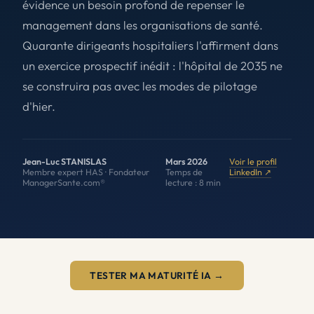
évidence un besoin profond de repenser le
management dans les organisations de santé.
Quarante dirigeants hospitaliers l'affirment dans
un exercice prospectif inédit : l'hôpital de 2035 ne
se construira pas avec les modes de pilotage
d'hier.
Jean-Luc STANISLAS
Mars 2026
Voir le profil
Membre expert HAS · Fondateur
Temps de
LinkedIn ↗
ManagerSante.com®
lecture : 8 min
TESTER MA MATURITÉ IA →