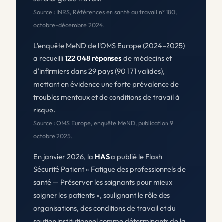
Source : INRS, Références en santé au travail n° 180,
octobre–décembre 2024.
L'enquête MeND de l'OMS Europe (2024–2025)
a recueilli
122 048 réponses
de médecins et
d'infirmiers dans 29 pays (90 171 valides),
mettant en évidence une forte prévalence de
troubles mentaux et de conditions de travail à
risque.
Source : OMS Europe, enquête MeND, publication 9
octobre 2025.
En janvier 2026, la
HAS
a publié le Flash
Sécurité Patient « Fatigue des professionnels de
santé — Préserver les soignants pour mieux
soigner les patients », soulignant le rôle des
organisations, des conditions de travail et du
soutien institutionnel comme déterminants de la