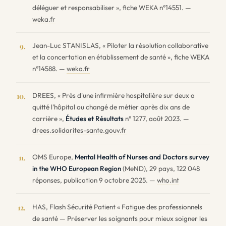
déléguer et responsabiliser », fiche WEKA n°14551. —
weka.fr
Jean-Luc STANISLAS, « Piloter la résolution collaborative
9.
et la concertation en établissement de santé », fiche WEKA
n°14588. —
weka.fr
DREES, « Près d'une infirmière hospitalière sur deux a
10.
quitté l'hôpital ou changé de métier après dix ans de
carrière »,
Études et Résultats
n° 1277, août 2023. —
drees.solidarites-sante.gouv.fr
OMS Europe,
Mental Health of Nurses and Doctors survey
11.
in the WHO European Region
(MeND), 29 pays, 122 048
réponses, publication 9 octobre 2025. —
who.int
HAS, Flash Sécurité Patient « Fatigue des professionnels
12.
de santé — Préserver les soignants pour mieux soigner les