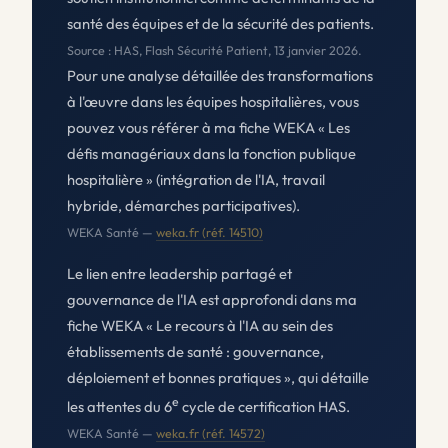
santé des équipes et de la sécurité des patients.
Source : HAS, Flash Sécurité Patient, 13 janvier 2026.
Pour une analyse détaillée des transformations
à l'œuvre dans les équipes hospitalières, vous
pouvez vous référer à ma fiche WEKA
« Les
défis managériaux dans la fonction publique
hospitalière »
(intégration de l'IA, travail
hybride, démarches participatives).
WEKA Santé —
weka.fr (réf. 14510)
Le lien entre leadership partagé et
gouvernance de l'IA est approfondi dans ma
fiche WEKA
« Le recours à l'IA au sein des
établissements de santé : gouvernance,
déploiement et bonnes pratiques »
, qui détaille
e
les attentes du 6
cycle de certification HAS.
WEKA Santé —
weka.fr (réf. 14572)