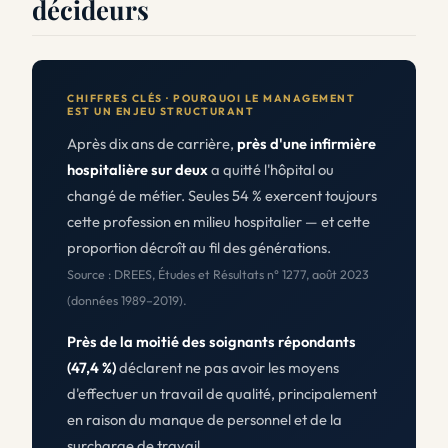
décideurs
CHIFFRES CLÉS · POURQUOI LE MANAGEMENT
EST UN ENJEU STRUCTURANT
Après dix ans de carrière,
près d'une infirmière
hospitalière sur deux
a quitté l'hôpital ou
changé de métier. Seules 54 % exercent toujours
cette profession en milieu hospitalier — et cette
proportion décroît au fil des générations.
Source : DREES, Études et Résultats n° 1277, août 2023
(données 1989–2019).
Près de la moitié des soignants répondants
(47,4 %)
déclarent ne pas avoir les moyens
d'effectuer un travail de qualité, principalement
en raison du manque de personnel et de la
surcharge de travail.