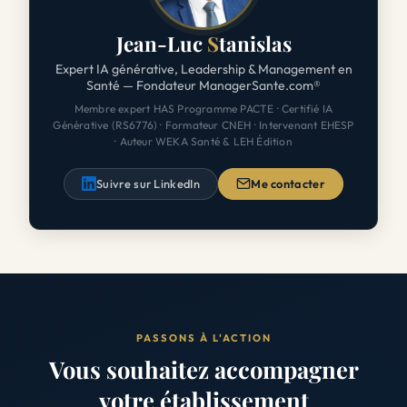
Jean-Luc
S
tanislas
Expert IA générative, Leadership & Management en
Santé — Fondateur ManagerSante.com®
Membre expert HAS Programme PACTE · Certifié IA
Générative (RS6776) · Formateur CNEH · Intervenant EHESP
· Auteur WEKA Santé & LEH Édition
Suivre sur LinkedIn
Me contacter
PASSONS À L'ACTION
Vous souhaitez accompagner
votre établissement